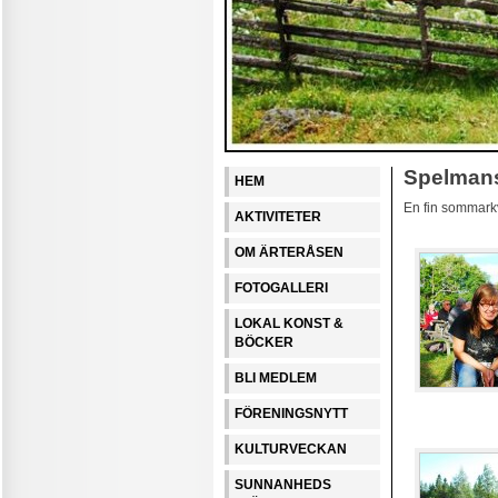
Spelman
HEM
En fin sommarkvä
AKTIVITETER
OM ÄRTERÅSEN
FOTOGALLERI
LOKAL KONST &
BÖCKER
BLI MEDLEM
FÖRENINGSNYTT
KULTURVECKAN
SUNNANHEDS