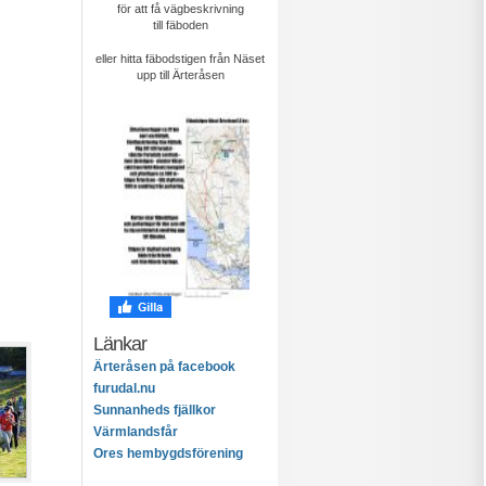
för att få vägbeskrivning
till fäboden
eller hitta fäbodstigen från Näset
upp till Ärteråsen
Länkar
Ärteråsen på facebook
furudal.nu
Sunnanheds fjällkor
Värmlandsfår
Ores hembygdsförening